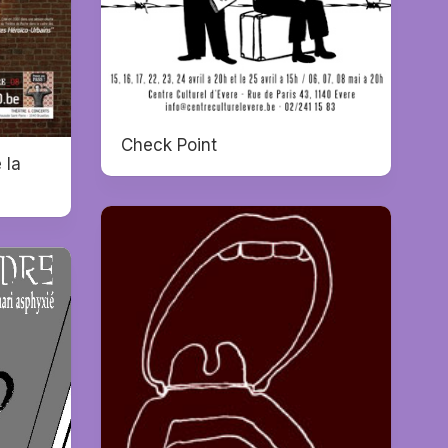
Check Point
 la