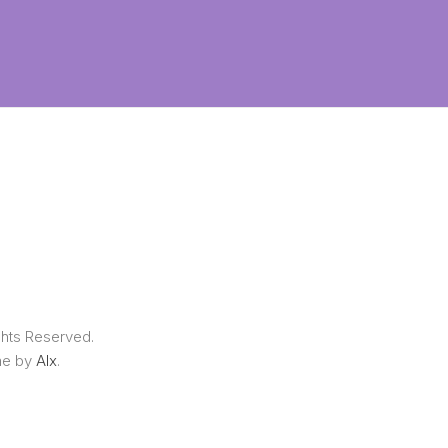
ghts Reserved.
me by
Alx
.